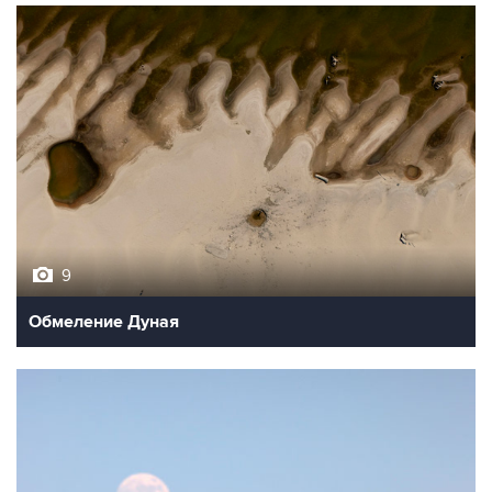
9
Обмеление Дуная