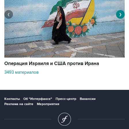
❮
❯
В
Операция Израиля и США против Ирана
1
3493 материалов
Контакты
Об "Интерфаксе"
Пресс-центр
Вакансии
Реклама на сайте
Мероприятия
Copyright © 1991—2026 Interfax. Все права защищены. Сетевое издание
"Интерфакс.ру". Свидетельство о регистрации СМИ ЭЛ № ФС 77 - 84928 выдано