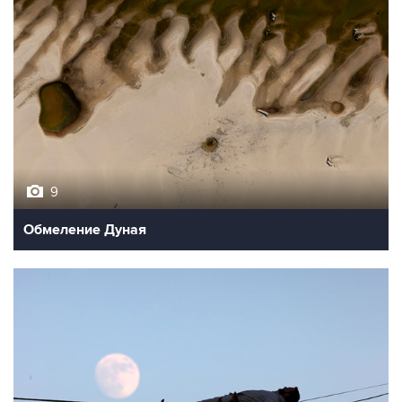
9
Обмеление Дуная