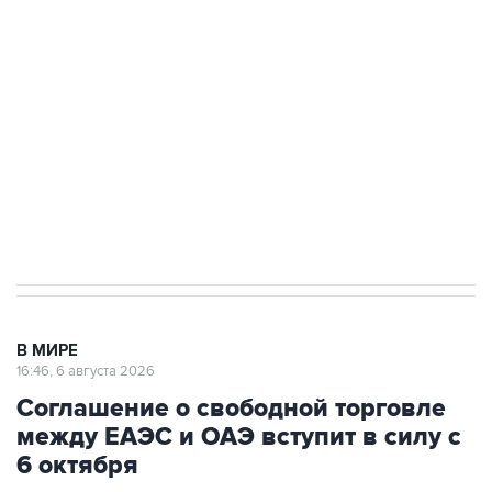
одних руках все службы тыла Минобороны
Как российские медицинские технологии
выходят на мировые рынки
Социальная реклама, АНО «Национальные приоритеты».
ИНН 7725383515 Erid: F7NfYUJCUneVdTRF8PRs
Трамп заявил, что переговоры с Ираном
начнутся в понедельник
В МИРЕ
16:46, 6 августа 2026
Соглашение о свободной торговле
между ЕАЭС и ОАЭ вступит в силу с
6 октября