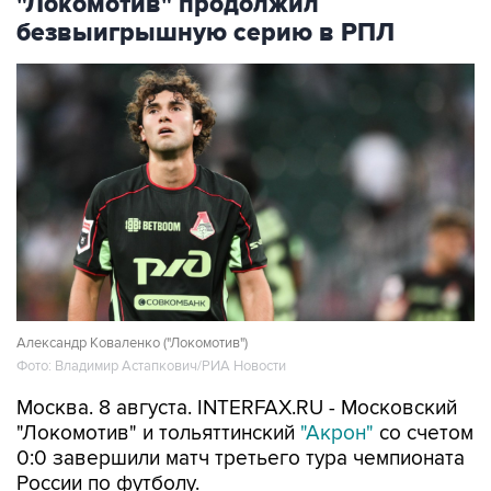
Александр Коваленко ("Локомотив")
Фото: Владимир Астапкович/РИА Новости
Москва. 8 августа. INTERFAX.RU - Московский
"Локомотив" и тольяттинский
"Акрон"
со счетом
0:0 завершили матч третьего тура чемпионата
России по футболу.
Игра прошла в Москве.