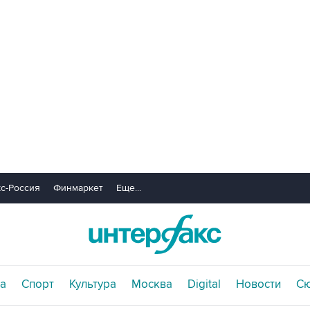
с-Россия
Финмаркет
Еще...
а
Спорт
Культура
Москва
Digital
Новости
С