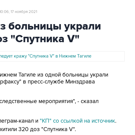
10:06, 17 ноября 2021
из больницы украли
оз "Спутника V"
ледует кражу "Спутника V" в Нижнем Тагиле
Нижнем Тагиле из одной больницы украли
ерфаксу" в пресс-службе Минздрава
следственные мероприятия", - сказал
леграм-канал и
"КП" со ссылкой на источник
.
итили 320 доз "Спутника V".