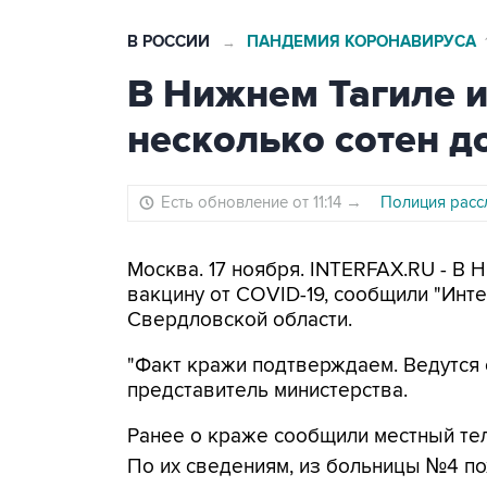
В РОССИИ
ПАНДЕМИЯ КОРОНАВИРУСА
→
В Нижнем Тагиле 
несколько сотен д
Есть обновление от 11:14
→
Полиция расс
Москва. 17 ноября. INTERFAX.RU - В 
вакцину от COVID-19, сообщили "Инт
Свердловской области.
"Факт кражи подтверждаем. Ведутся 
представитель министерства.
Ранее о краже сообщили местный те
По их сведениям, из больницы №4 пох