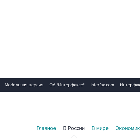
Мобильная версия
Об "Интерфаксе"
Interfax.com
Интерфак
Главное
В России
В мире
Экономик