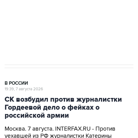
электросетевых объектов и агрокомплексов
Социальная реклама, АНО «Национальные приоритеты».
ИНН 7725383515 Erid: F7NfYUJCUneVdwcydK6A
Аксенов сообщил о четвертом погибшем в
результате атаки ВСУ на Крым
В РОССИИ
19:39, 7 августа 2026
СК возбудил против журналистки
Гордеевой дело о фейках о
российской армии
Москва. 7 августа. INTERFAX.RU - Против
уехавшей из РФ журналистки Катерины
Гордеевой (
признана иноагентом
) возбуждено
дело о распространении дезинформации о