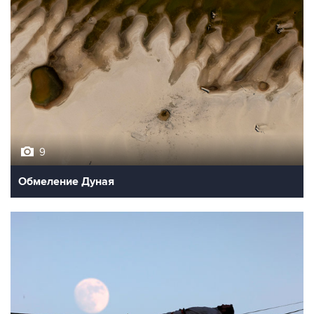
9
Обмеление Дуная