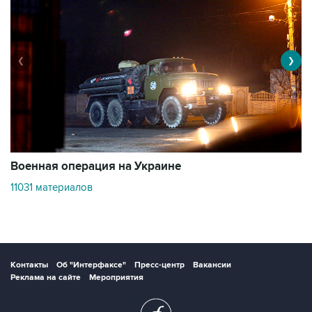
❮
❯
Военная операция на Украине
О
11031 материалов
3
Контакты
Об "Интерфаксе"
Пресс-центр
Вакансии
Реклама на сайте
Мероприятия