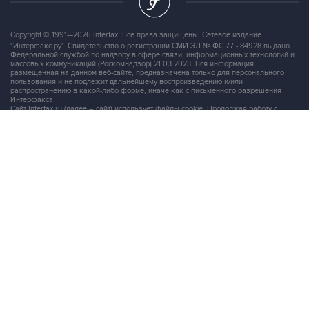
Copyright © 1991—2026 Interfax. Все права защищены. Сетевое издание
"Интерфакс.ру". Свидетельство о регистрации СМИ ЭЛ № ФС 77 - 84928 выдано
Федеральной службой по надзору в сфере связи, информационных технологий и
массовых коммуникаций (Роскомнадзор) 21.03.2023. Вся информация,
размещенная на данном веб-сайте, предназначена только для персонального
пользования и не подлежит дальнейшему воспроизведению и/или
распространению в какой-либо форме, иначе как с письменного разрешения
Интерфакса.
Сайт Interfax.ru (далее – сайт) использует файлы cookie. Продолжая работу с
сайтом, Вы соглашаетесь на сбор и последующую
обработку файлов cookie
.
Адрес: Россия, 127006, Москва, 1-я Тверская-Ямская улица, дом 2, стр.1, тел.:
+7 (499) 250-98-40
, факс:
+7 (499) 250-97-27
Продукты информационной группы
"Интерфакс"
Информация о компаниях, товарах и людях
СПАРК
X-Compliance
СКАУТ
Маркер
АСТРА
Новости и рынки
Новости "Интерфакса"
СКАН