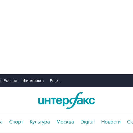
с-Россия
Финмаркет
Еще...
а
Спорт
Культура
Москва
Digital
Новости
С