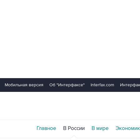
Мобильная версия
Об "Интерфаксе"
Interfax.com
Интерфак
Главное
В России
В мире
Экономик