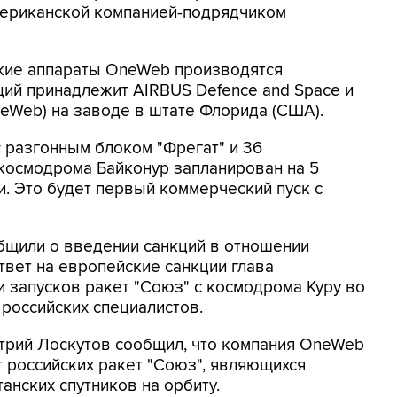
мериканской компанией-подрядчиком
кие аппараты OneWeb производятся
кций принадлежит AIRBUS Defence and Space и
eWeb) на заводе в штате Флорида (США).
с разгонным блоком "Фрегат" и 36
космодрома Байконур запланирован на 5
и. Это будет первый коммерческий пуск с
щили о введении санкций в отношении
твет на европейские санкции глава
 запусков ракет "Союз" с космодрома Куру во
 российских специалистов.
итрий Лоскутов сообщил, что компания OneWeb
т российских ракет "Союз", являющихся
нских спутников на орбиту.