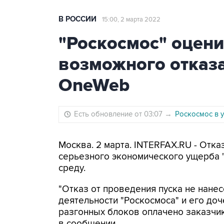
В РОССИИ
15:00, 2 марта 2022
"Роскосмос" оцени
возможного отказа
OneWeb
Есть обновление от 03:07
→
Роскосмос в у
Москва. 2 марта. INTERFAX.RU - Отка
серьезного экономического ущерба "
среду.
"Отказ от проведения пуска не нане
деятельности "Роскосмоса" и его до
разгонных блоков оплачено заказчик
в сообщении.