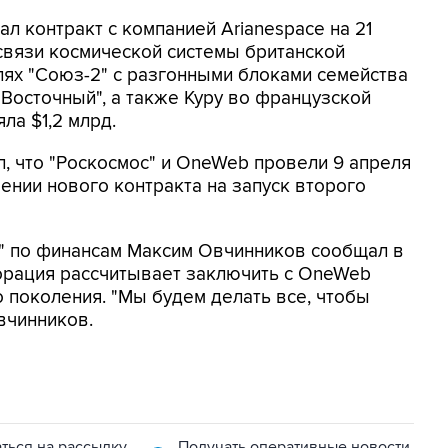
ал контракт с компанией Arianespace на 21
связи космической системы британской
ях "Союз-2" с разгонными блоками семейства
"Восточный", а также Куру во французской
ла $1,2 млрд.
л, что "Роскосмос" и OneWeb провели 9 апреля
ении нового контракта на запуск второго
" по финансам Максим Овчинников сообщал в
порация рассчитывает заключить с OneWeb
о поколения. "Мы будем делать все, чтобы
Овчинников.
ться на рассылку
Получать оперативные новости