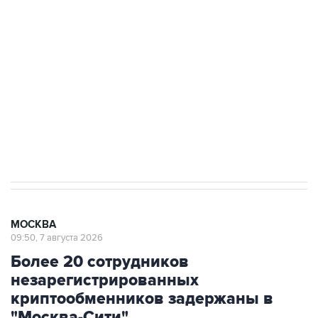
Росгвардии
Как российские медицинские технологии
выходят на мировые рынки
Социальная реклама, АНО «Национальные приоритеты».
ИНН 7725383515 Erid: F7NfYUJCUneVdTRF8PRs
Аксенов сообщил о четвертом погибшем в
результате атаки ВСУ на Крым
МОСКВА
09:50, 7 августа 2026
Более 20 сотрудников
незарегистрированных
криптообменников задержаны в
"Москва-Сити"