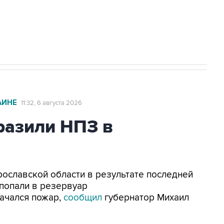
с Ираном начнутся в понедельник
АИНЕ
11:32, 6 августа 2026
азили НПЗ в
Ярославской области в результате последней
попали в резервуар
ачался пожар,
сообщил
губернатор Михаил