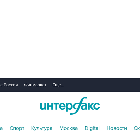
с-Россия
Финмаркет
Еще...
а
Спорт
Культура
Москва
Digital
Новости
С