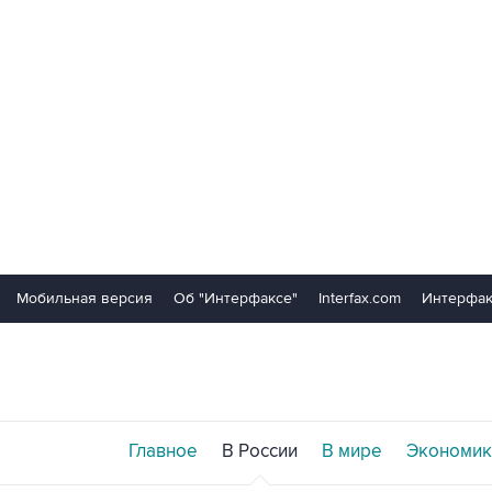
Мобильная версия
Об "Интерфаксе"
Interfax.com
Интерфак
Главное
В России
В мире
Экономик