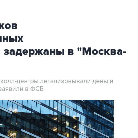
ков
нных
 задержаны в "Москва-
 колл-центры легализовывали деньги
заявили в ФСБ