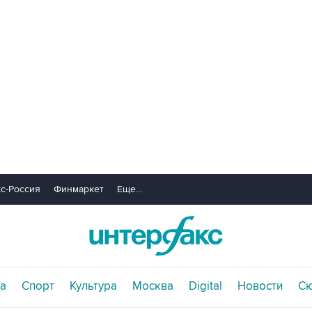
с-Россия
Финмаркет
Еще...
а
Спорт
Культура
Москва
Digital
Новости
С