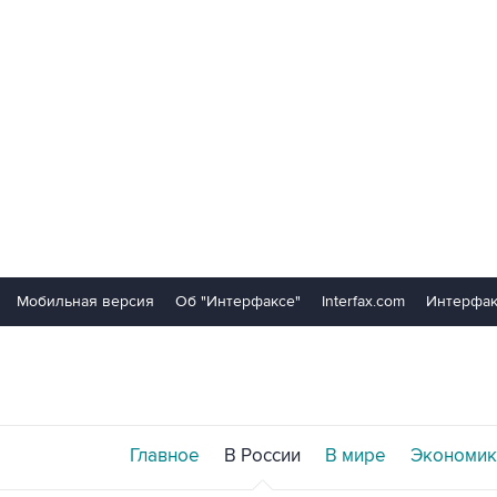
Мобильная версия
Об "Интерфаксе"
Interfax.com
Интерфак
Главное
В России
В мире
Экономик