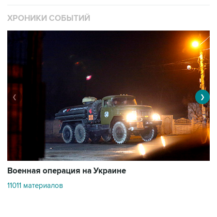
❮
❯
Военная операция на Украине
О
11011 материалов
3