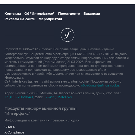
Контакты
Об "Интерфаксе"
Пресс-центр
Вакансии
Реклама на сайте
Мероприятия
Copyright © 1991—2026 Interfax. Все права защищены. Сетевое издание
"Интерфакс.ру". Свидетельство о регистрации СМИ ЭЛ № ФС 77 - 84928 выдано
Федеральной службой по надзору в сфере связи, информационных технологий и
массовых коммуникаций (Роскомнадзор) 21.03.2023. Вся информация,
размещенная на данном веб-сайте, предназначена только для персонального
пользования и не подлежит дальнейшему воспроизведению и/или
распространению в какой-либо форме, иначе как с письменного разрешения
Интерфакса.
Сайт Interfax.ru (далее – сайт) использует файлы cookie. Продолжая работу с
сайтом, Вы соглашаетесь на сбор и последующую
обработку файлов cookie
.
Адрес: Россия, 127006, Москва, 1-я Тверская-Ямская улица, дом 2, стр.1, тел.:
+7 (499) 250-98-40
, факс:
+7 (499) 250-97-27
Продукты информационной группы
"Интерфакс"
Информация о компаниях, товарах и людях
СПАРК
X-Compliance
СКАУТ
Маркер