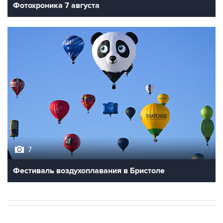
Фотохроника 7 августа
7
Фестиваль воздухоплавания в Бристоле