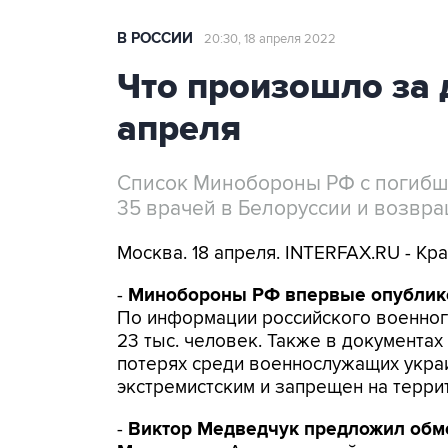
В РОССИИ
20:30, 18 апреля 2022
Что произошло за 
апреля
Список Минобороны РФ с погибш
35 врачей в Белоруссии и возвр
Москва. 18 апреля. INTERFAX.RU - Кр
-
Минобороны РФ впервые опублико
По информации российского военног
23 тыс. человек. Также в документах
потерях среди военнослужащих украи
экстремистским и запрещен на террит
-
Виктор Медведчук предложил обмен