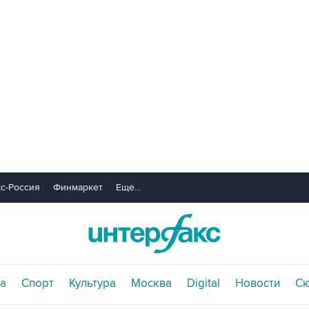
с-Россия
Финмаркет
Еще...
а
Спорт
Культура
Москва
Digital
Новости
С