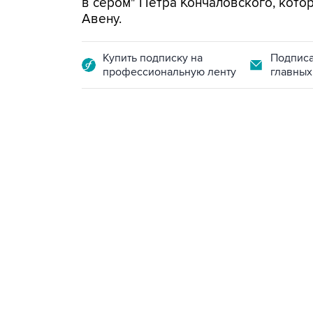
в сером" Петра Кончаловского, кот
Авену.
Купить подписку на
Подписа
профессиональную ленту
главных
10:40, 9 августа 2026