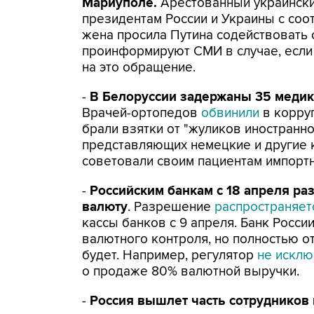
Мариуполе.
Арестованный украинск
президентам России и Украины с со
жена просила Путина содействовать
проинформируют СМИ в случае, если 
на это обращение.
-
В Белоруссии задержаны 35 медик
Врачей-ортопедов
обвинили
в корру
брали взятки от "жуликов иностранно
представляющих немецкие и другие к
советовали своим пациентам импорт
-
Российским банкам с 18 апреля р
валюту
. Разрешение
распространяе
кассы банков с 9 апреля. Банк Росси
валютного контроля, но полностью о
будет. Например, регулятор
не исклю
о продаже 80% валютной выручки.
-
Россия вышлет часть сотрудников 