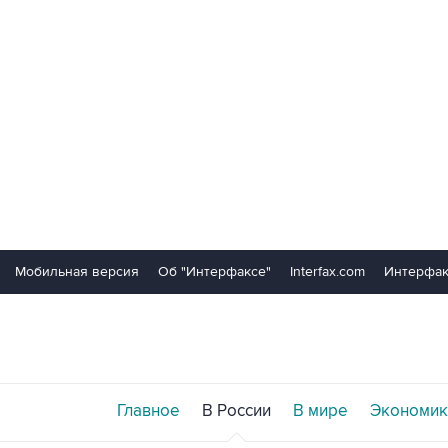
Мобильная версия
Об "Интерфаксе"
Interfax.com
Интерфак
Главное
В России
В мире
Экономик