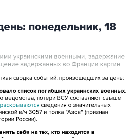
день: понедельник, 18
ими украинскими военными, задержание
ащение задержанных во Франции картин
аткая сводка событий, произошедших за день:
вало список погибших украинских военных
.
о ведомства, потери ВСУ составляют свыше
раскрываются
сведения о значительных
нской в/ч 3057 и полка "Азов" (признан
ории России).
ять себя на тех, кто находится в