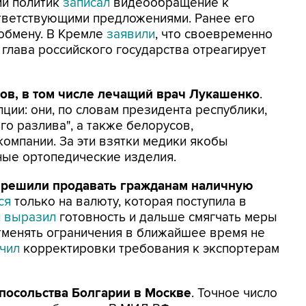
ий политик
записал
видеообращение к
ответствующими предложениями. Ранее его
 обмену. В Кремле
заявили
, что своевременно
глава российского государства отреагирует
ов, в том числе лечащий врач Лукашенко
.
пции: они, по словам президента республики,
го разлива", а также белорусов,
омпании. За эти взятки медики якобы
ные ортопедические изделия.
азрешили продавать гражданам наличную
тся
только на валюту, которая поступила в
и
выразил
готовность и дальше смягчать меры
тменять ограничения в ближайшее время не
чил
корректировки требования к экспортерам
посольства Болгарии в Москве
. Точное число