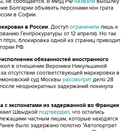
ны, не сообщается. В МИД РФ
назвали
высылку
ие Болгарии объявить персонами нон грата
ссии в Софии.
окирован в России
. Доступ
ограничили
лишь к
ованию Генпрокуратуры от 12 апреля). Но так
л https, блокировка одной из страниц приводит
итории РФ.
неисполнении обязанностей иностранного
окол в отношении Вероники Никульшиной
з-за отсутствии соответствующей маркировки в
Симоновский суд Москвы
рассмотрит
дело 28
 после неоднократных задержаний покинула
а с экспонатами из задержанной во Франции
ихаил Швыдкой
подтвердил
, что остались
длежащими частным лицам, которые находятся
 Ранее было задержано полотно "Автопортрет