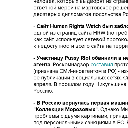
человек, которых выдворят из стра
ответной мерой на мартовское решен
десятерых дипломатов посольства Ро
-
Сайт Human Rights Watch был забл
одной из страниц сайта HRW (по треб
как сайт использует сетевой протоко
к недоступности всего сайта на терр
-
Участницу Pussy Riot обвинили в 
агента
. Роскомнадзор
составил
прот
(признана СМИ-иноагентом в РФ) - и
ее публикации в социальных сетях. 
апреля. В прошлом году Никульшина
Россию.
-
В Россию вернулась первая машин
"Коллекции Морозовых"
. Однако М
проблемы с двумя картинами, прина
под персональными санкциями в ЕС.