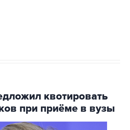
ехнологии выходят на мировые рынки
НН 7725383515 Erid: F7NfYUJCUneVdTRF8PRs
с Ираном начнутся в понедельник
дложил квотировать
ков при приёме в вузы