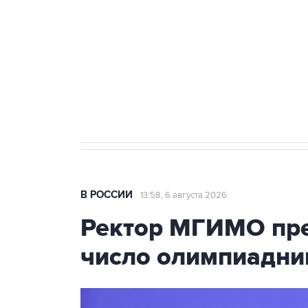
Как российские медицинские т
Социальная реклама, АНО «Национальные приоритеты».
И
Трамп заявил, что переговоры 
В РОССИИ
13:58, 6 августа 2026
Ректор МГИМО пре
число олимпиадни