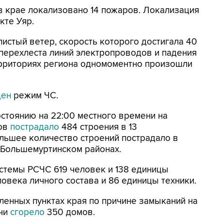
 в крае локализовано 14 пожаров. Локализация
кте Уяр.
листый ветер, скорость которого достигала 40
 перехлеста линий электропроводов и падения
ерриториях региона одномоментно произошли
ден
режим ЧС.
стоянию на 22:00 местного времени на
ров
пострадало
484 строения в 13
льшее количество строений пострадало в
 Большемуртинском районах.
истемы РСЧС 619 человек и 138 единицы
еловека личного состава и 86 единицы техники.
еленных пунктах края по причине замыканий на
ачи
сгорело
350 домов.