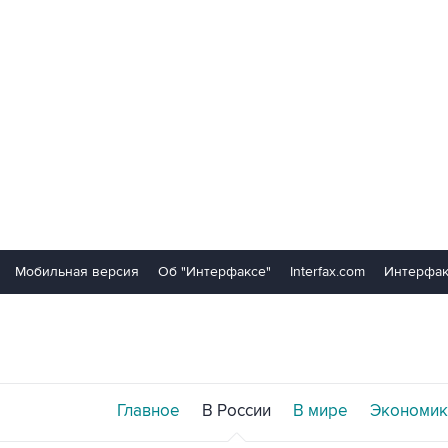
Мобильная версия
Об "Интерфаксе"
Interfax.com
Интерфак
Главное
В России
В мире
Экономик