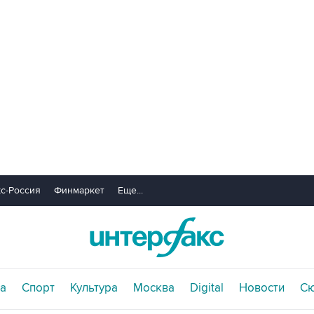
с-Россия
Финмаркет
Еще...
а
Спорт
Культура
Москва
Digital
Новости
С