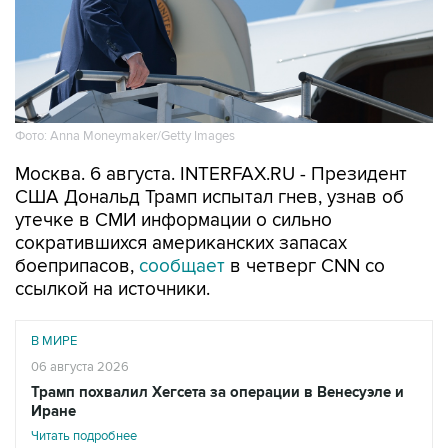
Фото: Anna Moneymaker/Getty Images
Москва. 6 августа. INTERFAX.RU - Президент
США Дональд Трамп испытал гнев, узнав об
утечке в СМИ информации о сильно
сократившихся американских запасах
боеприпасов,
сообщает
в четверг CNN со
ссылкой на источники.
В МИРЕ
06 августа 2026
Трамп похвалил Хегсета за операции в Венесуэле и
Иране
Читать подробнее
"Он был зол из-за того, что эта информация