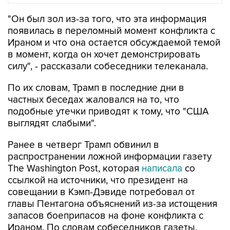
появилась в переломный момент конфликта с
Ираном и что она остается обсуждаемой темой
в момент, когда он хочет демонстрировать
силу", - рассказали собеседники телеканала.
По их словам, Трамп в последние дни в
частных беседах жаловался на то, что
подобные утечки приводят к тому, что "США
выглядят слабыми".
Ранее в четверг Трамп обвинил в
распространении ложной информации газету
The Washington Post, которая
написала
со
ссылкой на источники, что президент на
совещании в Кэмп-Дэвиде потребовал от
главы Пентагона объяснений из-за истощения
запасов боеприпасов на фоне конфликта с
Ираном. По словам собеседников газеты,
Трамп выразил негодование по поводу того,
что ему не предоставили вовремя