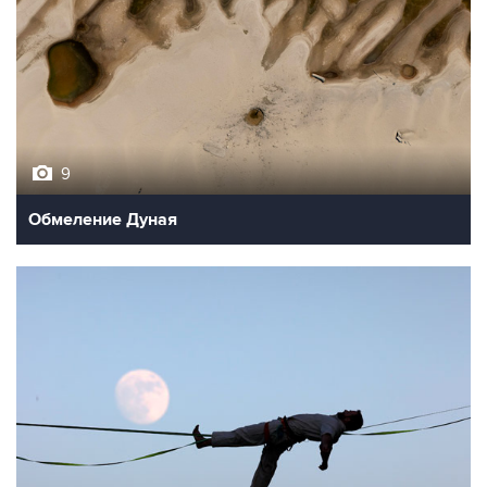
9
Обмеление Дуная