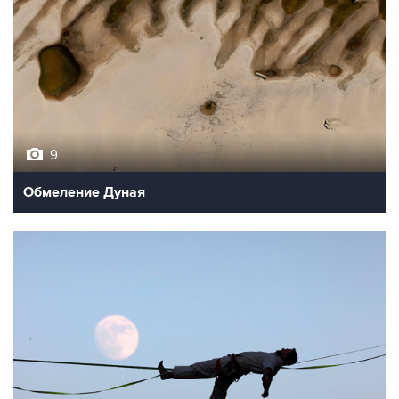
9
Обмеление Дуная