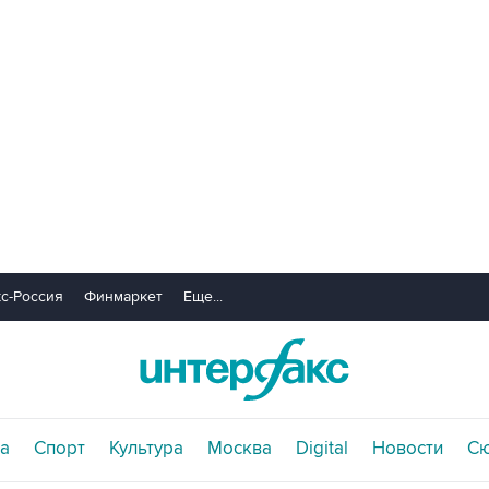
с-Россия
Финмаркет
Еще...
а
Спорт
Культура
Москва
Digital
Новости
С