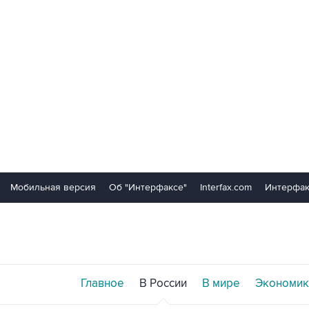
Мобильная версия
Об "Интерфаксе"
Interfax.com
Интерфак
Главное
В России
В мире
Экономик