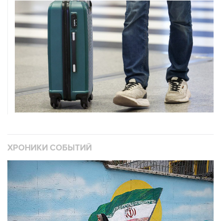
ХРОНИКИ СОБЫТИЙ
❮
❯