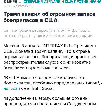
В МИРЕ
ОПЕРАЦИЯ ИЗРАИЛЯ И США ПРОТИВ ИРАНА
→
08:38, 6 августа 2026
Трамп заявил об огромном запасе
боеприпасов в США
Он пригрозил распространителям фейков о
нехватке ракет долгими тюремными сроками
Москва. 6 августа. INTERFAX.RU - Президент
США Дональд Трамп заявил, что в стране
огромные запасы боеприпасов, и пригрозил
распространителям слухов об их нехватке
большими тюремными сроками.
"В США имеется огромное количество
боеприпасов, особенно определенных типов", -
написал
он в Truth Social.
"В дополнении к этому, большие объемы
производятся и поставляются Соединенным