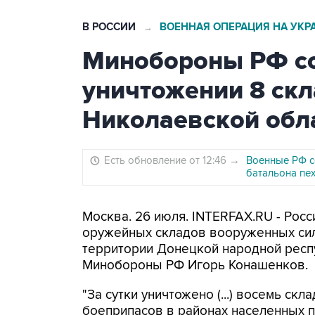
В РОССИИ
ВОЕННАЯ ОПЕРАЦИЯ НА УКР
→
Минобороны РФ с
уничтожении 8 ск
Николаевской обл
Есть обновление от 12:46
→
Военные РФ с
батальона пе
Москва. 26 июля. INTERFAX.RU - Рос
оружейных складов вооруженных сил
территории Донецкой народной респ
Минобороны РФ Игорь Конашенков.
"За сутки уничтожено (...) восемь с
боеприпасов в районах населенных 