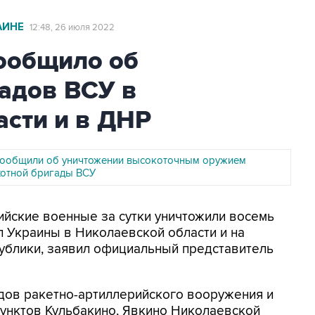
АИНЕ
12:48, 26 июля 2022
ообщило об
ладов ВСУ в
асти и в ДНР
ообщили об уничтожении высокоточным оружием
хотной бригады ВСУ
сийские военные за сутки уничтожили восемь
 Украины в Николаевской области и на
ублики, заявил официальный представитель
кладов ракетно-артиллерийского вооружения и
пунктов Кульбакино, Явкино Николаевской