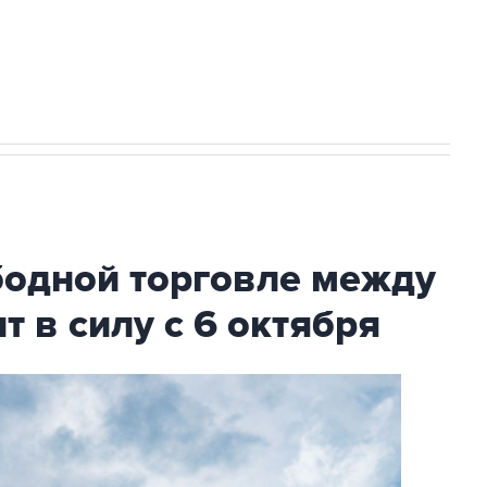
НН 7725383515 Erid: F7NfYUJCUneVdTRF8PRs
с Ираном начнутся в понедельник
бодной торговле между
т в силу с 6 октября