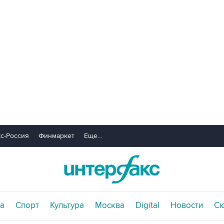
с-Россия
Финмаркет
Еще...
а
Спорт
Культура
Москва
Digital
Новости
С