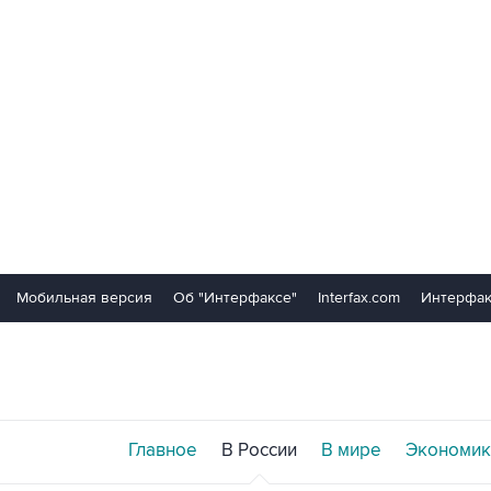
Мобильная версия
Об "Интерфаксе"
Interfax.com
Интерфак
Главное
В России
В мире
Экономик