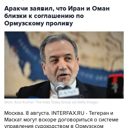
Аракчи заявил, что Иран и Оман
близки к соглашению по
Ормузскому проливу
Фото: Arun Kumar/ The India Today Group via Getty Images
Москва. 8 августа. INTERFAX.RU - Тегеран и
Маскат могут вскоре договориться о системе
управления судоходством в Ормузском