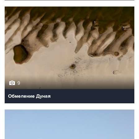
9
Обмеление Дуная