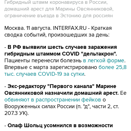
Гибридный штамм коронавируса в России,
домашний арест для Марины Овсянниковой,
ограничение въезда в Эстонию для россиян
Москва. 11 августа. INTERFAX.RU - Краткая
сводка событий, произошедших за день:
-
В РФ выявили шесть случаев заражения
гибридным штаммом COVID "дельтакрон".
Пациенты перенесли болезнь
в легкой форме
.
Впервые с марта зарегистрировано
более 25,8
тыс. случаев СOVID-19 за сутки
.
-
Экс-редактору "Первого канала" Марине
Овсянниковой назначили домашний арест.
Ее
обвиняют в распространении фейков
о
Вооруженных силах России (п. "д", части 2, ст.
207.3 УК).
-
Олаф Шольц усомнился в возможности