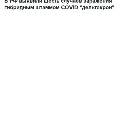
В РФ выявили шесть случаев заражения
гибридным штаммом COVID "дельтакрон"
07:04, 6 августа 2026
сообщила