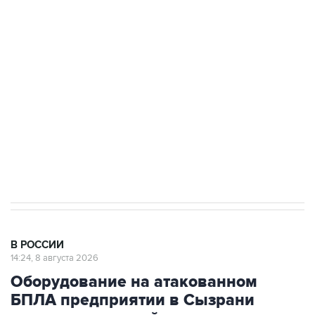
области подверглось атаке БПЛА
Беспилотные технологии и ИИ на службе у
электросетевых объектов и агрокомплексов
Социальная реклама, АНО «Национальные приоритеты».
ИНН 7725383515 Erid: F7NfYUJCUneVdwcydK6A
Кабмин РФ разрешил до 1 июля 2027 года
импорт, выпуск и обращение бензина Евро 2,
Евро 3, Евро 4
В РОССИИ
14:24, 8 августа 2026
Оборудование на атакованном
БПЛА предприятии в Сызрани