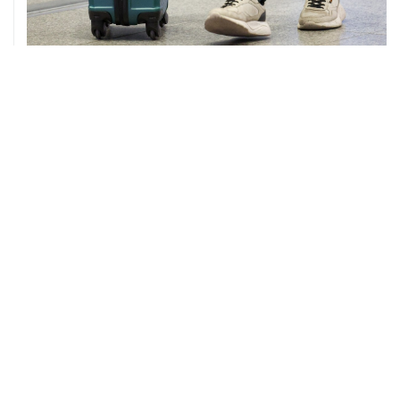
08 августа, 12:26
Пляжи в Геленджике закрыли из-за угрозы атаки
БПЛА
08 августа, 11:59
Возгорание на Ильском НПЗ из-за падения обломков
БПЛА ликвидировано
ХРОНИКИ СОБЫТИЙ
❮
❯