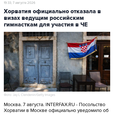
Хорватия официально отказала в
визах ведущим российским
гимнасткам для участия в ЧЕ
Фото: Jay L Clendenin/Getty Images
Москва. 7 августа. INTERFAX.RU - Посольство
Хорватии в Москве официально уведомило об
отказе в выдаче виз девяти из 65 членов
российской делегации по спортивной