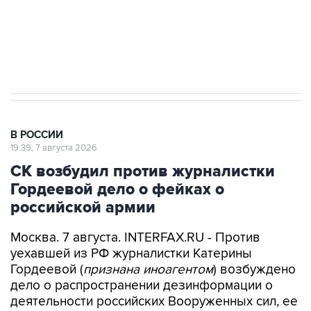
ИНН 7725383515 Erid: F7NfYUJCUneVdwcydK6A
Аксенов сообщил о четвертом погибшем в
результате атаки ВСУ на Крым
В РОССИИ
19:39, 7 августа 2026
СК возбудил против журналистки
Гордеевой дело о фейках о
российской армии
Москва. 7 августа. INTERFAX.RU - Против
уехавшей из РФ журналистки Катерины
Гордеевой (
признана иноагентом
) возбуждено
дело о распространении дезинформации о
деятельности российских Вооруженных сил, ее