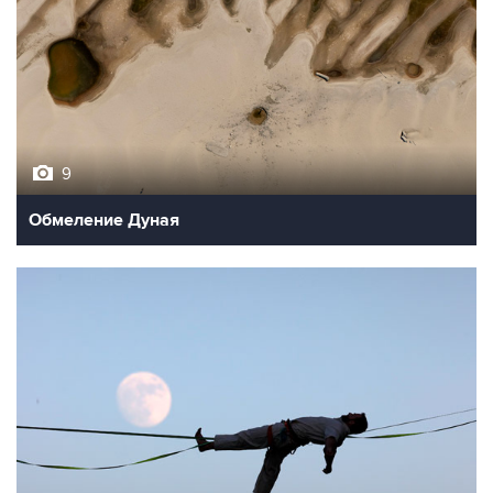
9
Обмеление Дуная