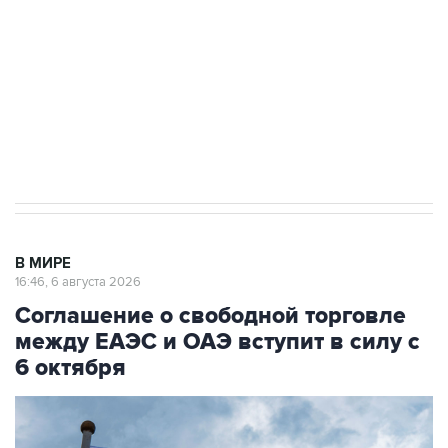
Как российские медицинские технологии
выходят на мировые рынки
Социальная реклама, АНО «Национальные приоритеты».
ИНН 7725383515 Erid: F7NfYUJCUneVdTRF8PRs
Трамп заявил, что переговоры с Ираном
начнутся в понедельник
В МИРЕ
16:46, 6 августа 2026
Соглашение о свободной торговле
между ЕАЭС и ОАЭ вступит в силу с
6 октября