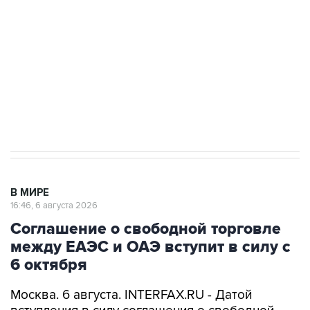
Как российские медицинские технологии
выходят на мировые рынки
Социальная реклама, АНО «Национальные приоритеты».
ИНН 7725383515 Erid: F7NfYUJCUneVdTRF8PRs
Трамп заявил, что переговоры с Ираном
начнутся в понедельник
В МИРЕ
16:46, 6 августа 2026
Соглашение о свободной торговле
между ЕАЭС и ОАЭ вступит в силу с
6 октября
Москва. 6 августа. INTERFAX.RU - Датой