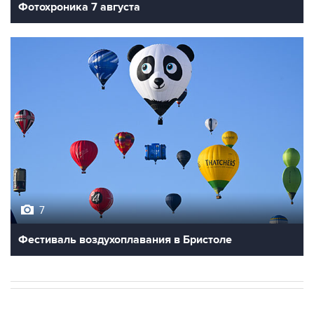
Фотохроника 7 августа
7
Фестиваль воздухоплавания в Бристоле