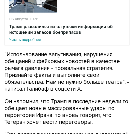
06 августа 2026
Трамп разозлился из-за утечки информации об
истощении запасов боеприпасов
Читать подробнее
"Использование запугивания, нарушения
обещаний и фейковых новостей в качестве
рычага давления - провальная стратегия.
Признайте факты и выполните свои
обязательства. Нам не нужно больше театра", -
написал Галибаф в соцсети X.
Он напомнил, что Трамп в последние недели то
обещает новые массированные удары по
территории Ирана, то вновь говорит, что
Тегеран хочет вести переговоры.
"Это повторяющаяся театральная дипломатия",
- убежден спикер парламента Ирана.