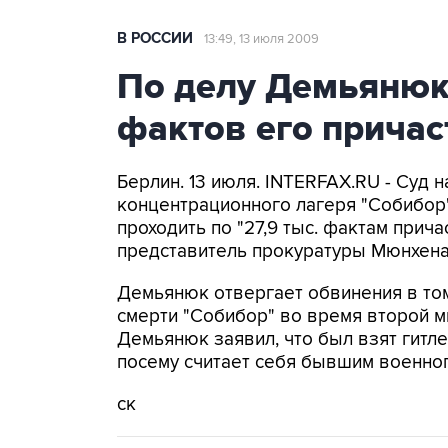
В РОССИИ
13:49, 13 июля 2009
По делу Демьянюка
фактов его причас
Берлин. 13 июля. INTERFAX.RU - Суд
концентрационного лагеря "Собибор
проходить по "27,9 тыс. фактам прича
представитель прокуратуры Мюнхена
Демьянюк отвергает обвинения в том
смерти "Собибор" во время второй 
Демьянюк заявил, что был взят гитл
посему считает себя бывшим военно
ск