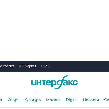
с-Россия
Финмаркет
Еще...
а
Спорт
Культура
Москва
Digital
Новости
С