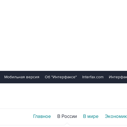
Мобильная версия
Об "Интерфаксе"
Interfax.com
Интерфак
Главное
В России
В мире
Экономик