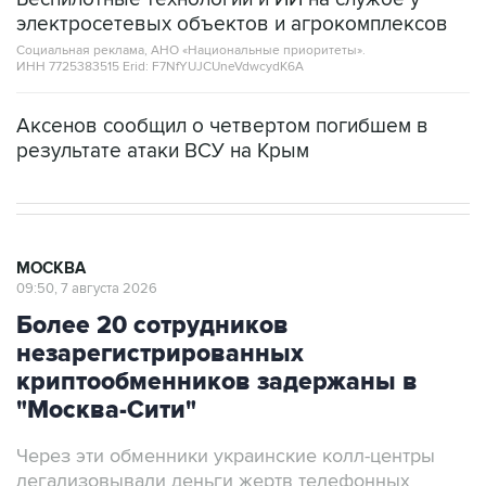
электросетевых объектов и агрокомплексов
Социальная реклама, АНО «Национальные приоритеты».
ИНН 7725383515 Erid: F7NfYUJCUneVdwcydK6A
Аксенов сообщил о четвертом погибшем в
результате атаки ВСУ на Крым
МОСКВА
09:50, 7 августа 2026
Более 20 сотрудников
незарегистрированных
криптообменников задержаны в
"Москва-Сити"
Через эти обменники украинские колл-центры
легализовывали деньги жертв телефонных