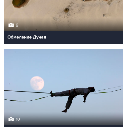
9
Обмеление Дуная
10