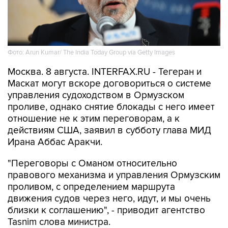
Фото: Arun Kumar/ The India Today Group via Getty Images
Москва. 8 августа. INTERFAX.RU - Тегеран и
Маскат могут вскоре договориться о системе
управления судоходством в Ормузском
проливе, однако снятие блокады с него имеет
отношение не к этим переговорам, а к
действиям США, заявил в субботу глава МИД
Ирана Аббас Аракчи.
"Переговоры с Оманом относительно
правового механизма и управления Ормузским
проливом, с определением маршрута
движения судов через него, идут, и мы очень
близки к соглашению", - приводит агентство
Tasnim слова министра.