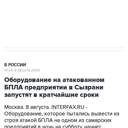
Социальная реклама, АНО «Национальные приоритеты».
ИНН 7725383515 Erid: F7NfYUJCUneVdwcydK6A
Кабмин РФ разрешил до 1 июля 2027 года
импорт, выпуск и обращение бензина Евро 2,
Евро 3, Евро 4
В РОССИИ
14:24, 8 августа 2026
Оборудование на атакованном
БПЛА предприятии в Сызрани
запустят в кратчайшие сроки
Москва. 8 августа. INTERFAX.RU -
Оборудование, которое пытались вывести из
строя атакой БПЛА на одном из самарских
предприятий в ночь на субботу, начнет