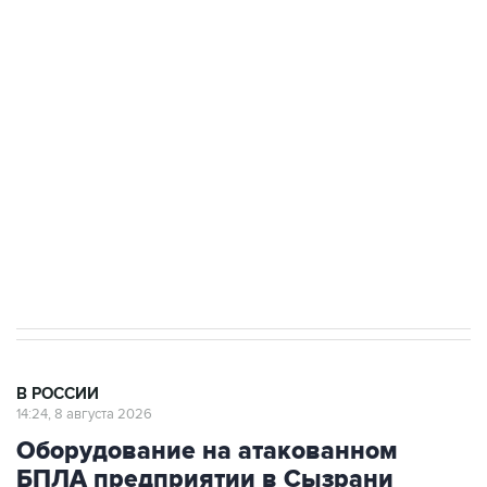
подростков, готовивших теракт на объекте
Росгвардии
Беспилотные технологии и ИИ на службе у
электросетевых объектов и агрокомплексов
Социальная реклама, АНО «Национальные приоритеты».
ИНН 7725383515 Erid: F7NfYUJCUneVdwcydK6A
Кабмин РФ разрешил до 1 июля 2027 года
импорт, выпуск и обращение бензина Евро 2,
Евро 3, Евро 4
В РОССИИ
14:24, 8 августа 2026
Оборудование на атакованном
БПЛА предприятии в Сызрани