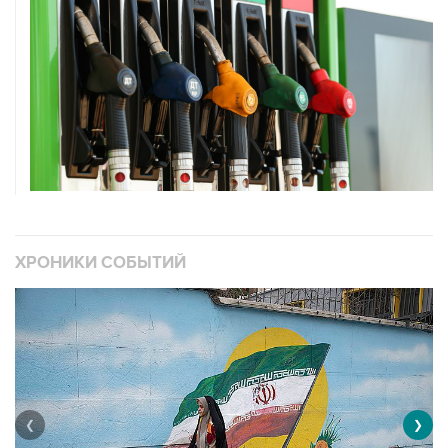
ХРОНИКИ СОБЫТИЙ
❮
❯