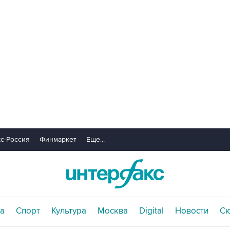
с-Россия
Финмаркет
Еще...
а
Спорт
Культура
Москва
Digital
Новости
С