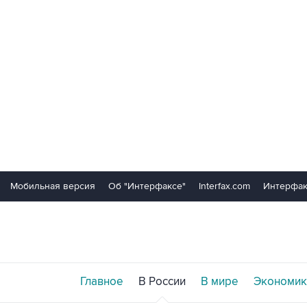
Мобильная версия
Об "Интерфаксе"
Interfax.com
Интерфак
Главное
В России
В мире
Экономик