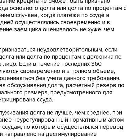
вание кредита не сможет быть признано
ода основного долга или долга по процентам с
нием случаев, когда платежи по ссуде в
 дней осуществлялись своевременно и в
ение заемщика оценивалось не хуже, чем
признаваться неудовлетворительным, если
долга или долга по процентам с должника по
 лицо. Если в течение последних 360
ляются своевременно и в полном объеме,
оцениваться без учета данного требования.
ва обслуживания долга, расчетный резерв по
мального размера, предусмотренного для
сифицирована ссуда.
луживания долга не лучше, чем среднее, при
ранее неурегулированный нормативным актом
о ссудам, по которым осуществлялся перевод
 и направлено на дестимулирование