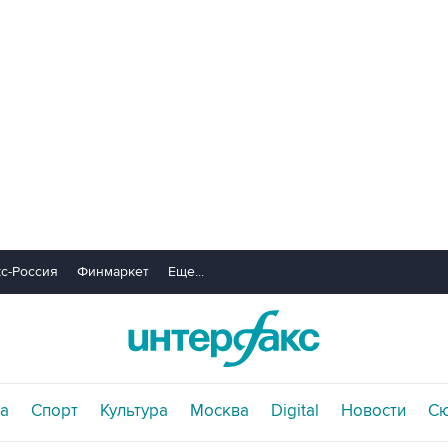
с-Россия
Финмаркет
Еще...
а
Спорт
Культура
Москва
Digital
Новости
С