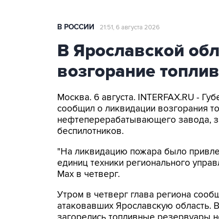
В РОССИИ
21:51, 6 августа 2026
В Ярославской об
возгорание топли
Москва. 6 августа. INTERFAX.RU - Г
сообщил о ликвидации возгорания т
нефтеперерабатывающего завода, з
беспилотников.
"На ликвидацию пожара было привлеч
единиц техники регионального управ
Мах в четверг.
Утром в четверг глава региона сооб
атаковавших Ярославскую область. 
загорелись топливные резервуары 