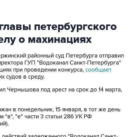
главы петербургского
елу о махинациях
зержинский районный суд Петербурга отправил
иректора ГУП "Водоканал Санкт-Петербурга"
циях при проведении конкурса,
сообщает
х судов в среду.
ил Чернышова под арест на срок до 14 марта,
ан в понедельник, 15 января, в тот же день
"в", "е" части 3 статьи 286 УК РФ
й).
е действий задержанного "Водоканал Санкт-