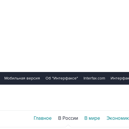
Мобильная версия
Об "Интерфаксе"
Interfax.com
Интерфак
Главное
В России
В мире
Экономик