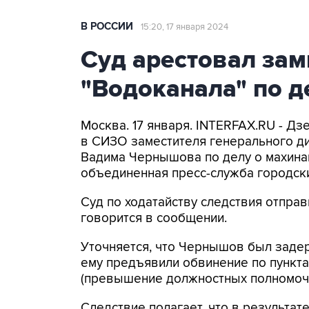
В РОССИИ
15:20, 17 января 2024
Суд арестовал зам
"Водоканала" по д
Москва. 17 января. INTERFAX.RU - Д
в СИЗО заместителя генерального д
Вадима Чернышова по делу о махина
объединенная пресс-служба городски
Суд по ходатайству следствия отправ
говорится в сообщении.
Уточняется, что Чернышов был задерж
ему предъявили обвинение по пунктам 
(превышение должностных полномочи
Следствие полагает, что в результат