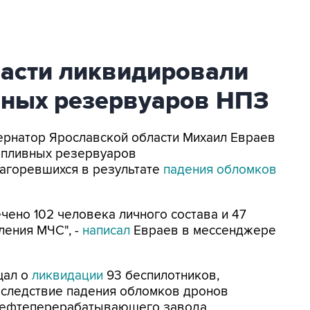
ласти ликвидировали
вных резервуаров НПЗ
убернатор Ярославской области Михаил Евраев
опливных резервуаров
агоревшихся в результате
падения обломков
ено 102 человека личного состава и 47
ления МЧС", -
написал
Евраев в мессенджере
щал о
ликвидации
93 беспилотников,
Вследствие падения обломков дронов
нефтеперерабатывающего завода.