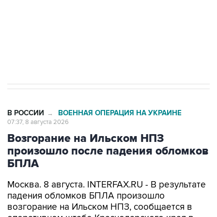
Социальная реклама, АНО «Национальные приоритеты».
ИНН 7725383515 Erid: F7NfYUJCUneVdwcydK6A
Кабмин РФ разрешил до 1 июля 2027 года
импорт, выпуск и обращение бензина Евро 2,
Евро 3, Евро 4
В РОССИИ
ВОЕННАЯ ОПЕРАЦИЯ НА УКРАИНЕ
→
07:37, 8 августа 2026
Возгорание на Ильском НПЗ
произошло после падения обломков
БПЛА
Москва. 8 августа. INTERFAX.RU - В результате
падения обломков БПЛА произошло
возгорание на Ильском НПЗ, сообщается в