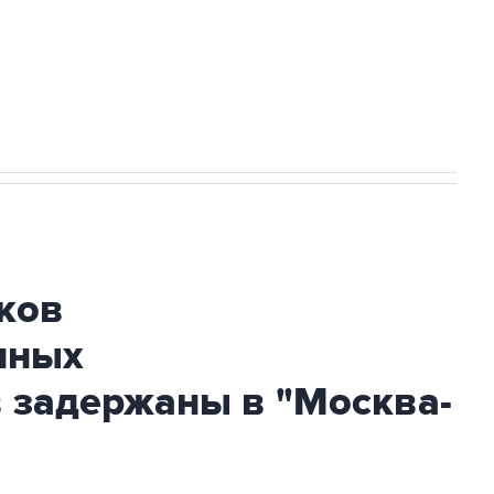
огибшем в результате атаки ВСУ на
ков
нных
 задержаны в "Москва-