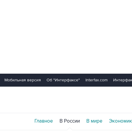
Мобильная версия
Об "Интерфаксе"
Interfax.com
Интерфак
Главное
В России
В мире
Экономик