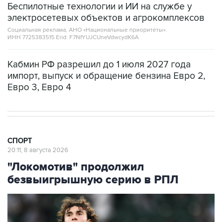
Социальная реклама, АНО «Национальные приоритеты».
ИНН 7725383515 Erid: F7NfYUJCUneVdwcydK6A
Кабмин РФ разрешил до 1 июля 2027 года
импорт, выпуск и обращение бензина Евро 2,
Евро 3, Евро 4
СПОРТ
20:11, 8 августа 2026
"Локомотив" продолжил
безвыигрышную серию в РПЛ