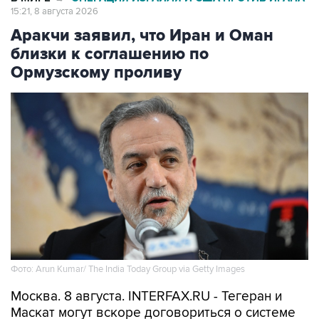
Аракчи заявил, что Иран и Оман
близки к соглашению по
Ормузскому проливу
Фото: Arun Kumar/ The India Today Group via Getty Images
Москва. 8 августа. INTERFAX.RU - Тегеран и
Маскат могут вскоре договориться о системе
управления судоходством в Ормузском
проливе, однако снятие блокады с него имеет