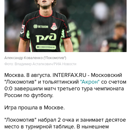
Александр Коваленко ("Локомотив")
Фото: Владимир Астапкович/РИА Новости
Москва. 8 августа. INTERFAX.RU - Московский
"Локомотив" и тольяттинский
"Акрон"
со счетом
0:0 завершили матч третьего тура чемпионата
России по футболу.
Игра прошла в Москве.
"Локомотив" набрал 2 очка и занимает десятое
место в турнирной таблице. В нынешнем
сезоне РПЛ он пока не одержал ни одной
победы, а с учетом предыдущего его