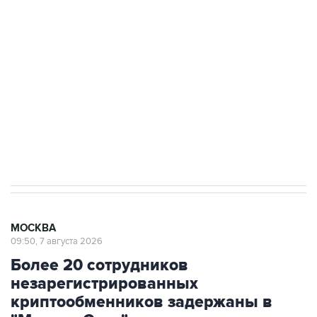
Росгвардии
Беспилотные технологии и ИИ на службе у
электросетевых объектов и агрокомплексов
Социальная реклама, АНО «Национальные приоритеты».
ИНН 7725383515 Erid: F7NfYUJCUneVdwcydK6A
Аксенов сообщил о четвертом погибшем в
результате атаки ВСУ на Крым
МОСКВА
09:50, 7 августа 2026
Более 20 сотрудников
незарегистрированных
криптообменников задержаны в