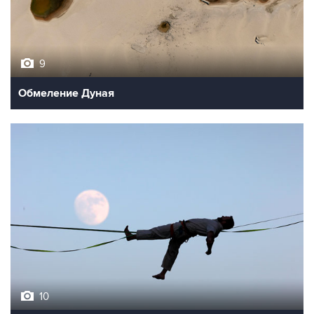
9
Обмеление Дуная
10