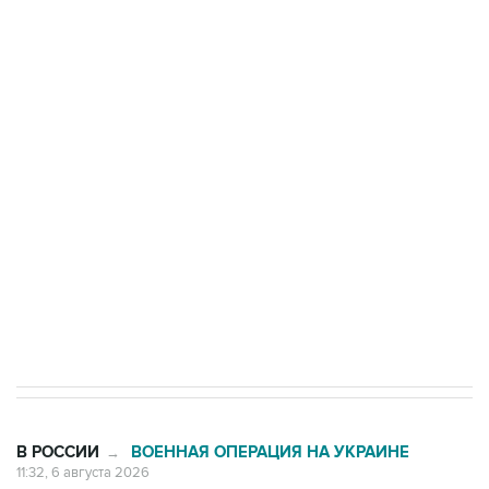
Три человека погибли, двое ранены при атаке
БПЛА на автомобиль в Удмуртии
Путин сообщил о решении сосредоточить в
одних руках все службы тыла Минобороны
Как российские медицинские технологии
выходят на мировые рынки
Социальная реклама, АНО «Национальные приоритеты».
ИНН 7725383515 Erid: F7NfYUJCUneVdTRF8PRs
Трамп заявил, что переговоры с Ираном
начнутся в понедельник
В РОССИИ
ВОЕННАЯ ОПЕРАЦИЯ НА УКРАИНЕ
→
11:32, 6 августа 2026