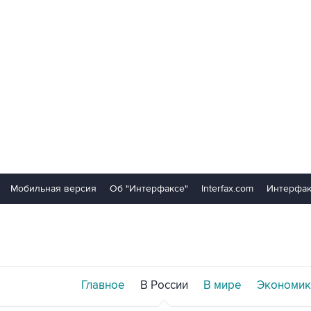
Мобильная версия
Об "Интерфаксе"
Interfax.com
Интерфак
Главное
В России
В мире
Экономик