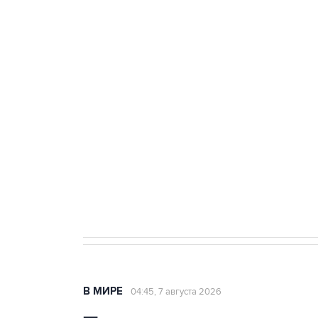
тыла Минобороны
ФСБ сообщила о задержании в 
теракт на объекте Росгвардии
Как российские медицинские т
Социальная реклама, АНО «Национальные приоритеты».
И
Аксенов сообщил о четвертом п
Крым
В МИРЕ
04:45, 7 августа 2026