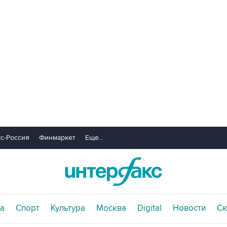
с-Россия
Финмаркет
Еще...
а
Спорт
Культура
Москва
Digital
Новости
С