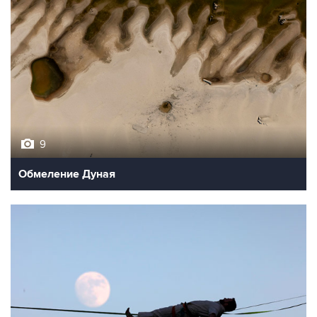
9
Обмеление Дуная