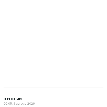
Росгвардии
Промышленное предприятие в Самарской
области подверглось атаке БПЛА
Беспилотные технологии и ИИ на службе у
электросетевых объектов и агрокомплексов
Социальная реклама, АНО «Национальные приоритеты».
ИНН 7725383515 Erid: F7NfYUJCUneVdwcydK6A
Кабмин РФ разрешил до 1 июля 2027 года
импорт, выпуск и обращение бензина Евро 2,
Евро 3, Евро 4
В РОССИИ
00:05, 9 августа 2026