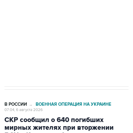
Путин сообщил о решении сосредоточить в
одних руках все службы тыла Минобороны
Как российские медицинские технологии
выходят на мировые рынки
Социальная реклама, АНО «Национальные приоритеты».
ИНН 7725383515 Erid: F7NfYUJCUneVdTRF8PRs
Трамп заявил, что переговоры с Ираном
начнутся в понедельник
В РОССИИ
ВОЕННАЯ ОПЕРАЦИЯ НА УКРАИНЕ
→
07:04, 6 августа 2026
СКР сообщил о 640 погибших
мирных жителях при вторжении