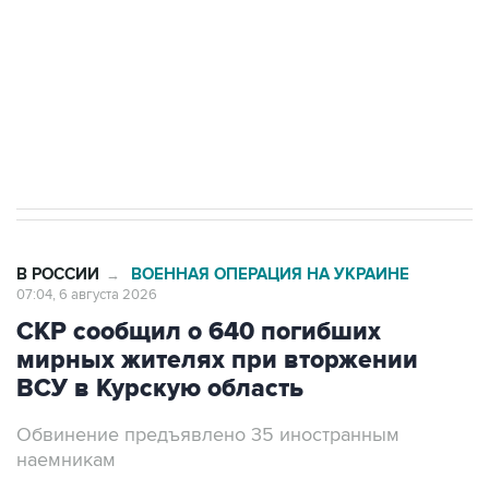
Как российские медицинские технологии
выходят на мировые рынки
Социальная реклама, АНО «Национальные приоритеты».
ИНН 7725383515 Erid: F7NfYUJCUneVdTRF8PRs
Трамп заявил, что переговоры с Ираном
начнутся в понедельник
В РОССИИ
ВОЕННАЯ ОПЕРАЦИЯ НА УКРАИНЕ
→
07:04, 6 августа 2026
СКР сообщил о 640 погибших
мирных жителях при вторжении
ВСУ в Курскую область
Обвинение предъявлено 35 иностранным
наемникам