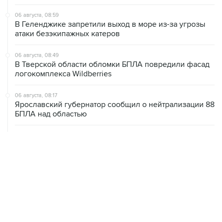
06 августа, 08:59
В Геленджике запретили выход в море из-за угрозы
атаки безэкипажных катеров
06 августа, 08:49
В Тверской области обломки БПЛА повредили фасад
логокомплекса Wildberries
06 августа, 08:17
Ярославский губернатор сообщил о нейтрализации 88
БПЛА над областью
06 августа, 07:04
СКР сообщил о 640 погибших мирных жителях при
вторжении ВСУ в Курскую область
06 августа, 06:04
Моряки с затонувшего судна "Янина" получат выплаты