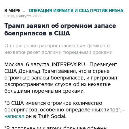
В МИРЕ
ОПЕРАЦИЯ ИЗРАИЛЯ И США ПРОТИВ ИРАНА
→
08:38, 6 августа 2026
Трамп заявил об огромном запасе
боеприпасов в США
Он пригрозил распространителям фейков о
нехватке ракет долгими тюремными сроками
Москва. 6 августа. INTERFAX.RU - Президент
США Дональд Трамп заявил, что в стране
огромные запасы боеприпасов, и пригрозил
распространителям слухов об их нехватке
большими тюремными сроками.
"В США имеется огромное количество
боеприпасов, особенно определенных типов", -
написал
он в Truth Social.
"В дополнении к этому, большие объемы