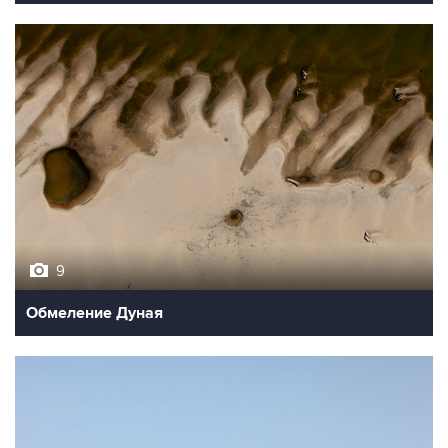
9
Обмеление Дуная